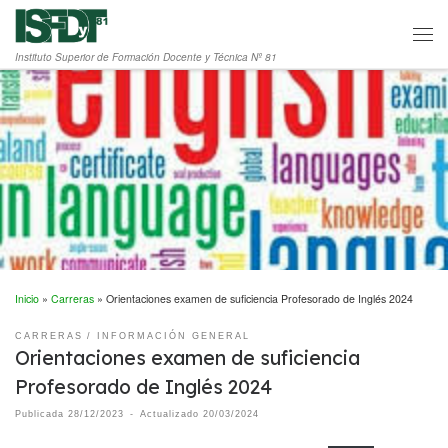
Saltar al contenido
Men
Instituto Superior de Formación Docente y Técnica Nº 81
Inicio
»
Carreras
»
Orientaciones examen de suficiencia Profesorado de Inglés 2024
CARRERAS
INFORMACIÓN GENERAL
Orientaciones examen de suficiencia
Profesorado de Inglés 2024
Publicada
28/12/2023
-
Actualizado
20/03/2024