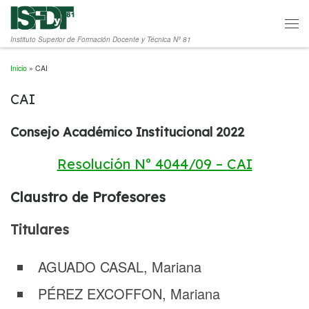
Saltar al contenido
Men
Instituto Superior de Formación Docente y Técnica Nº 81
Inicio
»
CAI
CAI
Consejo Académico Institucional 2022
Resolución Nº 4044/09 – CAI
Claustro de Profesores
Titulares
AGUADO CASAL, Mariana
PÉREZ EXCOFFON, Mariana