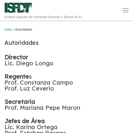
Saltar al contenido
Men
Instituto Superior de Formación Docente y Técnica Nº 81
Inicio
»
Autoridades
Autoridades
Director
Lic. Diego Longo
Regente
s
Prof. Constanza Campo
Prof. Luz Ceverio
Secretaria
Prof. Mariana Pepe Maron
Jefes de Área
Lic. Karina Ortega
Prof. Esteban Bargas