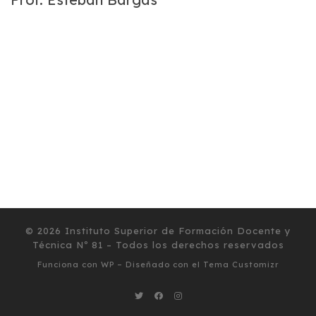
© 2026
Instituto Superior de Formación Docente y
Técnica Nº 81
– Todos los derechos reservados
Funciona con
WP
– Diseñado con el
Tema Customizr