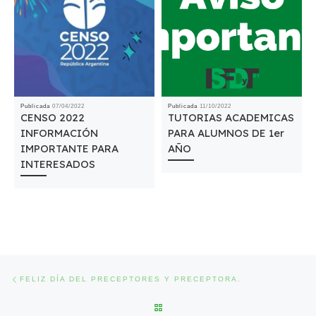
Publicada
07/04/2022
Publicada
11/10/2022
CENSO 2022
TUTORIAS ACADEMICAS
INFORMACIÓN
PARA ALUMNOS DE 1er
IMPORTANTE PARA
AÑO
INTERESADOS
Navegación de entradas
Entrada anterior
FELIZ DÍA DEL PRECEPTORES Y PRECEPTORA.
VOLVER A LA LISTA DE ENTRA