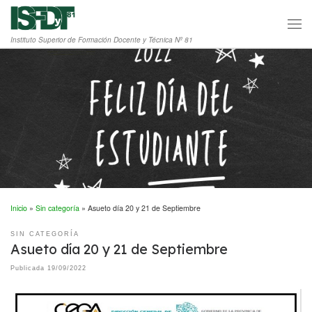
Saltar al contenido
Men
Instituto Superior de Formación Docente y Técnica Nº 81
Inicio
»
Sin categoría
»
Asueto día 20 y 21 de Septiembre
SIN CATEGORÍA
Asueto día 20 y 21 de Septiembre
Publicada
19/09/2022