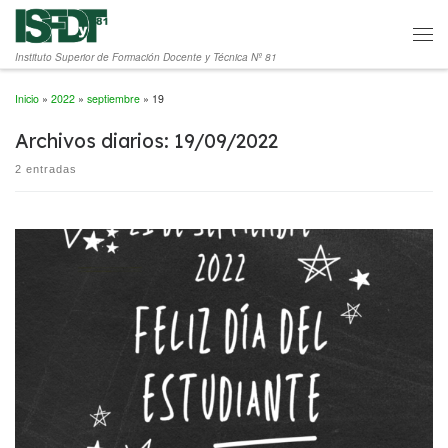
Saltar al contenido
Men
Instituto Superior de Formación Docente y Técnica Nº 81
Inicio
»
2022
»
septiembre
»
19
Archivos diarios:
19/09/2022
2 entradas