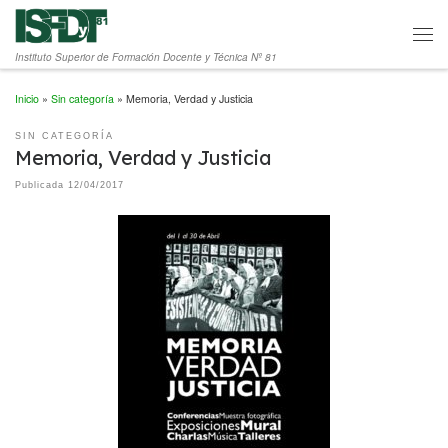
Saltar al contenido
Men
Instituto Superior de Formación Docente y Técnica Nº 81
Inicio
»
Sin categoría
»
Memoria, Verdad y Justicia
SIN CATEGORÍA
Memoria, Verdad y Justicia
Publicada
12/04/2017