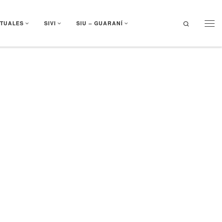
Search
RTUALES
SIVI
SIU – GUARANÍ
Men