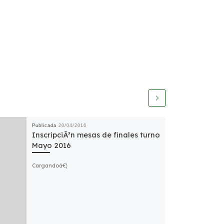
Publicada
20/04/2016
InscripciÃ³n mesas de finales turno
Mayo 2016
Cargandoâ€¦