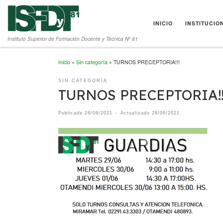
Saltar al contenido
INICIO
INSTITUCIO
Instituto Superior de Formación Docente y Técnica Nº 81
Inicio
»
Sin categoría
»
TURNOS PRECEPTORIA!!!
SIN CATEGORÍA
TURNOS PRECEPTORIA!!
Publicada
28/06/2021
-
Actualizado
28/06/2021