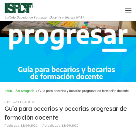
Saltar al contenido
Men
Instituto Superior de Formación Docente y Técnica Nº 81
Inicio
»
Sin categoría
»
Guía para becarios y becarias progresar de formación docente
SIN CATEGORÍA
Guía para becarios y becarias progresar de
formación docente
Publicada
12/06/2020
-
Actualizado
12/06/2020