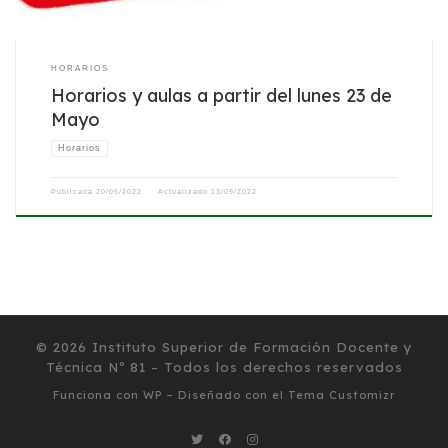
HORARIOS
Horarios y aulas a partir del lunes 23 de
Mayo
Horarios
Publicada
20/05/2022
Actualizado
13/09/2022
© 2026
Instituto Superior de Formación Docente y
Técnica Nº 81
– Todos los derechos reservados
Funciona con
WP
– Diseñado con el
Tema Customizr