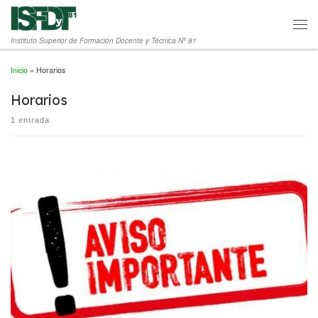
Saltar al contenido
Men
Instituto Superior de Formación Docente y Técnica Nº 81
Inicio
»
Horarios
Horarios
1 entrada
A partir del lunes […]