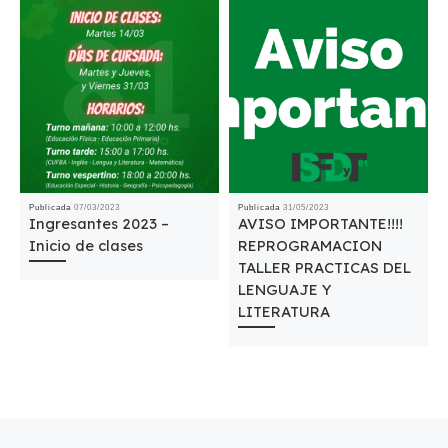
Publicada
07/03/2023
Publicada
31/05/2023
Ingresantes 2023 –
AVISO IMPORTANTE!!!!
Inicio de clases
REPROGRAMACION
TALLER PRACTICAS DEL
LENGUAJE Y
LITERATURA
Navegación de entradas
Entrada anterior