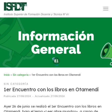
Saltar al contenido
Men
Instituto Superior de Formación Docente y Técnica Nº 81
Inicio
»
Sin categoría
»
1er Encuentro con los libros en Otamendi
SIN CATEGORÍA
1er Encuentro con los libros en Otamendi
Publicada
27/06/2024
-
Actualizado
27/06/2024
Ayer 26 de junio se realizó el 1er Encuentro con los libros en
Otamendi, bajo el lema «Leer abre mundos», a cargo de