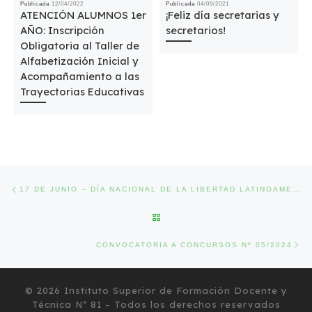
Publicada
12/04/2022
Publicada
04/09/2021
ATENCIÓN ALUMNOS 1er
¡Feliz día secretarias y
AÑO: Inscripción
secretarios!
Obligatoria al Taller de
Alfabetización Inicial y
Acompañamiento a las
Trayectorias Educativas
Navegación de entradas
Entrada anterior
17 DE JUNIO – DÍA NACIONAL DE LA LIBERTAD LATINOAMERICANA
VOLVER A LA LISTA DE ENTRA
Ent
CONVOCATORIA A CONCURSOS Nº 05/2024
© 2026
Instituto Superior de Formación Docente y
Técnica Nº 81
– Todos los derechos reservados