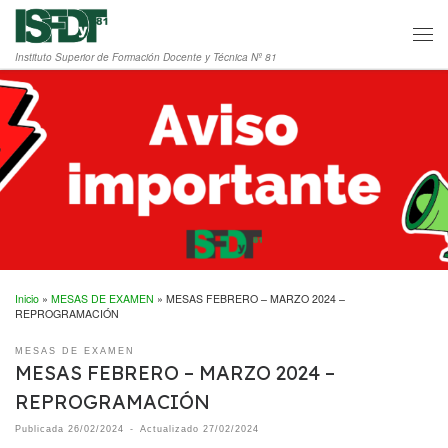
Saltar al contenido
Men
Instituto Superior de Formación Docente y Técnica Nº 81
Inicio
»
MESAS DE EXAMEN
»
MESAS FEBRERO – MARZO 2024 –
REPROGRAMACIÓN
MESAS DE EXAMEN
MESAS FEBRERO – MARZO 2024 –
REPROGRAMACIÓN
Publicada
26/02/2024
-
Actualizado
27/02/2024