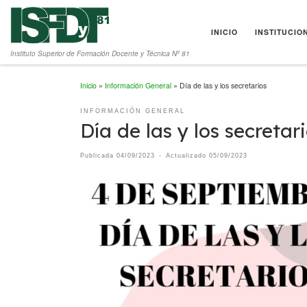
Saltar al contenido
INICIO
INSTITUCIO
Instituto Superior de Formación Docente y Técnica Nº 81
Inicio
»
Información General
»
Día de las y los secretarios
INFORMACIÓN GENERAL
Día de las y los secretar
Publicada
04/09/2023
-
Actualizado
05/09/2023