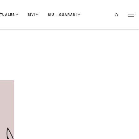
Search
RTUALES
SIVI
SIU – GUARANÍ
Men