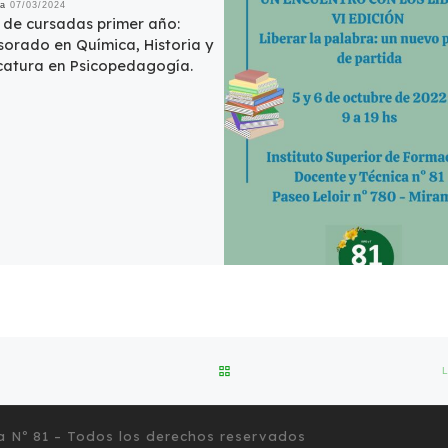
da
07/03/2024
o de cursadas primer año:
sorado en Química, Historia y
catura en Psicopedagogía.
VOLVER A LA LISTA DE ENTRA
a Nº 81
– Todos los derechos reservados