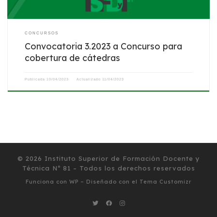
CONCURSOS
Convocatoria 3.2023 a Concurso para
cobertura de cátedras
Publicada
10/04/2023
Actualizado
11/04/2023
© 2026
Instituto Superior de Formación Docente y
Técnica Nº 81
– Todos los derechos reservados
Funciona con
WP
– Diseñado con el
Tema Customizr