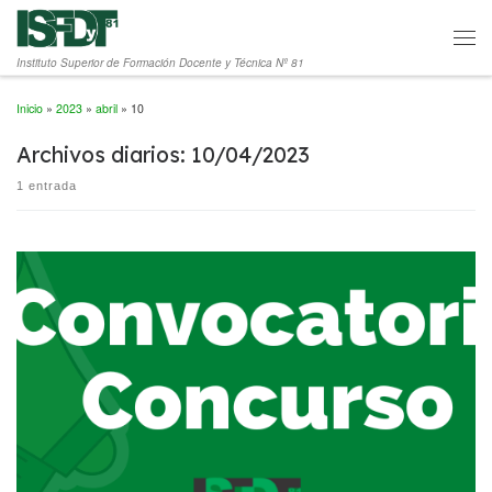
Saltar al contenido
Men
Instituto Superior de Formación Docente y Técnica Nº 81
Inicio
»
2023
»
abril
»
10
Archivos diarios:
10/04/2023
1 entrada
Convocatoria a Concurso para Cobertura de Cátedras 3.2023 […]