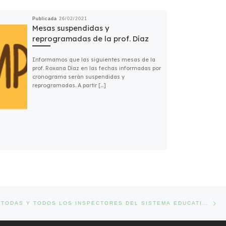
Publicada
26/02/2021
Mesas suspendidas y
reprogramadas de la prof. Díaz
Informamos que las siguientes mesas de la
prof. Roxana Díaz en las fechas informadas por
cronograma serán suspendidas y
reprogramadas. A partir […]
Ent
DAS
SALUDAMOS A TODAS Y TODOS LOS INSPECTORES DEL SISTEMA EDUCATIVO EN SU DÍA