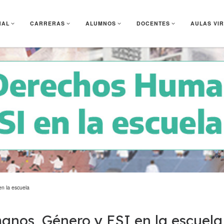
NAL
CARRERAS
ALUMNOS
DOCENTES
AULAS VI
n la escuela
nos, Género y ESI en la escuela