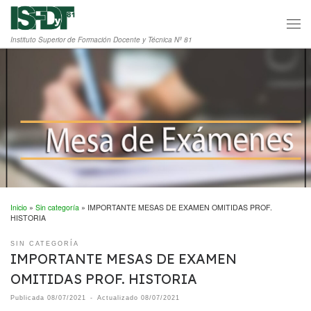
Saltar al contenido
Men
Instituto Superior de Formación Docente y Técnica Nº 81
Inicio
»
Sin categoría
»
IMPORTANTE MESAS DE EXAMEN OMITIDAS PROF.
HISTORIA
SIN CATEGORÍA
IMPORTANTE MESAS DE EXAMEN
OMITIDAS PROF. HISTORIA
Publicada
08/07/2021
-
Actualizado
08/07/2021