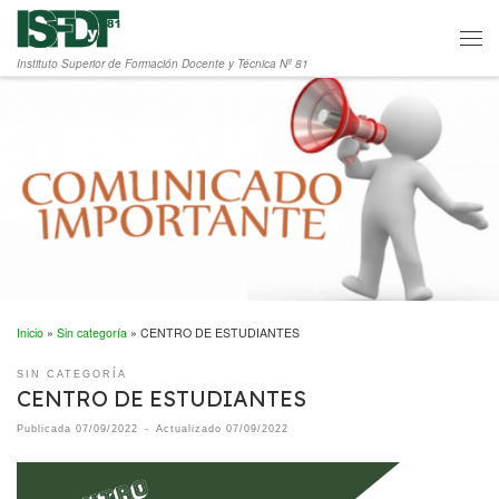
Saltar al contenido
Men
Instituto Superior de Formación Docente y Técnica Nº 81
Inicio
»
Sin categoría
»
CENTRO DE ESTUDIANTES
SIN CATEGORÍA
CENTRO DE ESTUDIANTES
Publicada
07/09/2022
-
Actualizado
07/09/2022