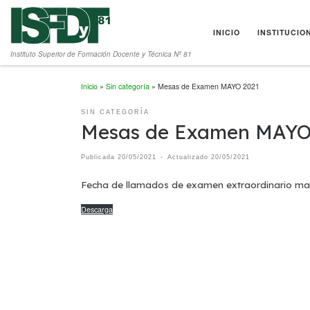
Saltar al contenido
INICIO
INSTITUCIO
Instituto Superior de Formación Docente y Técnica Nº 81
Inicio
»
Sin categoría
»
Mesas de Examen MAYO 2021
SIN CATEGORÍA
Mesas de Examen MAYO
Publicada
20/05/2021
-
Actualizado
20/05/2021
Fecha de llamados de examen extraordinario ma
Descarga