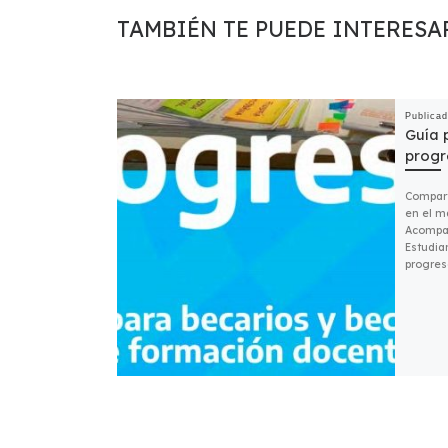
TAMBIÉN TE PUEDE INTERESA
Publica
Guía 
progr
Compart
en el m
Acompañ
Estudian
progres