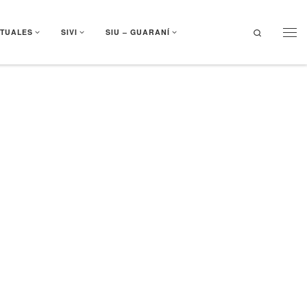
Search
RTUALES
SIVI
SIU – GUARANÍ
Men