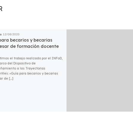
R
da
12/06/2020
para becarios y becarias
esar de formación docente
imos el trabajo realizado por el INFoD,
arco del Dispositivo de
amiento a las Trayectorias
tiles: «Guía para becarios y becarias
ar de […]