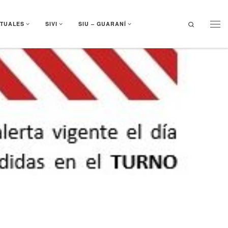
Search
RTUALES
SIVI
SIU – GUARANÍ
Men