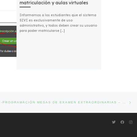
matriculación y aulas virtuales
Informamos a los estudiantes que el sistema
SIVI es exclusivamente de uso
administrativo, y todos deben crear su usuario
para poder matricularse […]
Ent
DAS
[ATENCIÓN] RE-PROGRAMACIÓN MESAS DE EXAMEN EXTRAORDINARIAS – MAYO 2022