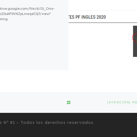
/drive.google.com/file/d/10_Cmx-
oZlkdlF0VNZpLmeqdCQ7/view?
aring
VOLVER A LA LISTA DE ENTRA
a Nº 81
– Todos los derechos reservados