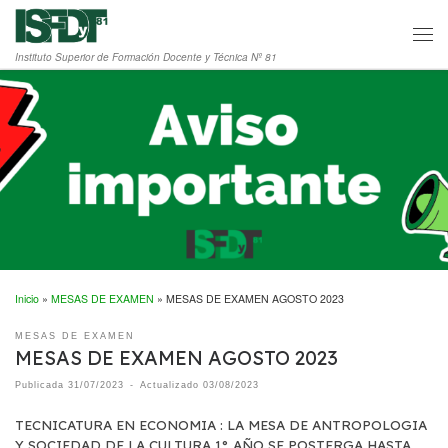
Saltar al contenido
Men
Instituto Superior de Formación Docente y Técnica Nº 81
Inicio
»
MESAS DE EXAMEN
»
MESAS DE EXAMEN AGOSTO 2023
MESAS DE EXAMEN
MESAS DE EXAMEN AGOSTO 2023
Publicada
31/07/2023
-
Actualizado
03/08/2023
TECNICATURA EN ECONOMIA : LA MESA DE ANTROPOLOGIA
Y SOCIEDAD DE LA CULTURA 1° AÑO SE POSTERGA HASTA