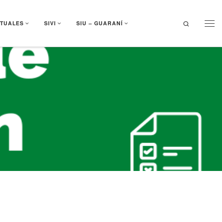
Search
RTUALES
SIVI
SIU – GUARANÍ
Men