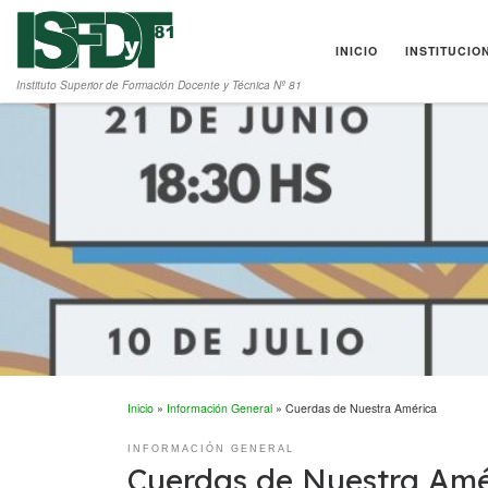
Saltar al contenido
INICIO
INSTITUCIO
Instituto Superior de Formación Docente y Técnica Nº 81
Inicio
»
Información General
»
Cuerdas de Nuestra América
INFORMACIÓN GENERAL
Cuerdas de Nuestra Amé