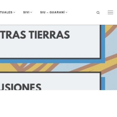
Search
RTUALES
SIVI
SIU – GUARANÍ
Men