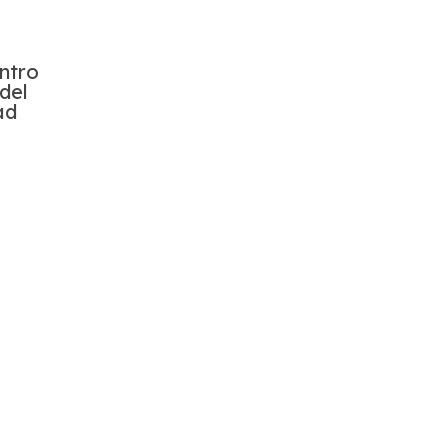
ntro
del
ad