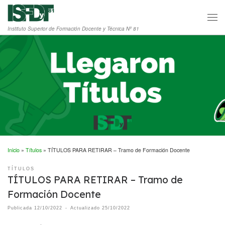
Saltar al contenido
Men
Instituto Superior de Formación Docente y Técnica Nº 81
Inicio
»
Títulos
»
TÍTULOS PARA RETIRAR – Tramo de Formación Docente
TÍTULOS
TÍTULOS PARA RETIRAR – Tramo de
Formación Docente
Publicada
12/10/2022
-
Actualizado
25/10/2022