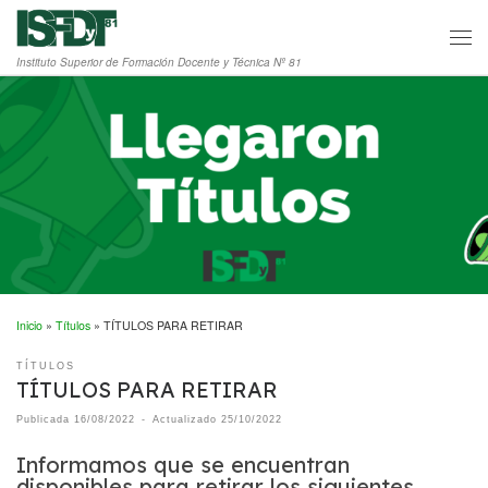
Saltar al contenido
Men
Instituto Superior de Formación Docente y Técnica Nº 81
Inicio
»
Títulos
»
TÍTULOS PARA RETIRAR
TÍTULOS
TÍTULOS PARA RETIRAR
Publicada
16/08/2022
-
Actualizado
25/10/2022
Informamos que se encuentran
disponibles para retirar los siguientes