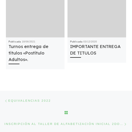
Publicada
18/06/2021
Publicada
03/12/2020
Turnos entrega de
IMPORTANTE ENTREGA
títulos «Postítulo
DE TITULOS
Adultos».
Navegación de entradas
Entrada anterior
EQUIVALENCIAS 2022
VOLVER A LA LISTA DE ENTRA
Ent
INSCRIPCIÓN AL TALLER DE ALFABETIZACIÓN INICIAL 2DO CUATRIMESTRE.