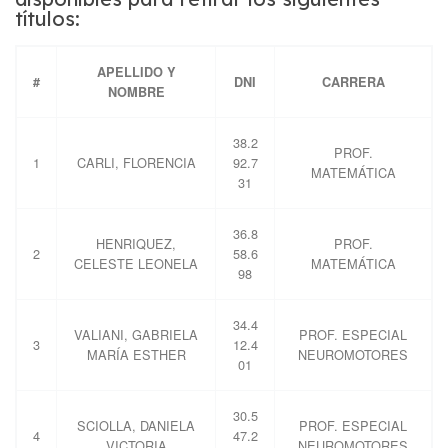
títulos:
APELLIDO Y
#
DNI
CARRERA
NOMBRE
38.2
PROF.
1
CARLI, FLORENCIA
92.7
MATEMÁTICA
31
36.8
HENRIQUEZ,
PROF.
2
58.6
CELESTE LEONELA
MATEMÁTICA
98
34.4
VALIANI, GABRIELA
PROF. ESPECIAL
3
12.4
MARÍA ESTHER
NEUROMOTORES
01
30.5
SCIOLLA, DANIELA
PROF. ESPECIAL
4
47.2
VICTORIA
NEUROMOTORES