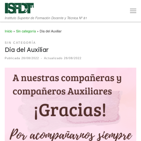
Saltar al contenido
Men
Instituto Superior de Formación Docente y Técnica Nº 81
Inicio
»
Sin categoría
»
Dia del Auxiliar
SIN CATEGORÍA
Dia del Auxiliar
Publicada
26/08/2022
-
Actualizado
26/08/2022