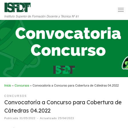
Saltar al contenido
Men
Instituto Superior de Formación Docente y Técnica Nº 81
Inicio
»
Concursos
»
Convocatoria a Concurso para Cobertura de Cátedras 04.2022
CONCURSOS
Convocatoria a Concurso para Cobertura de
Cátedras 04.2022
Publicada
31/05/2022
-
Actualizado
25/04/2023