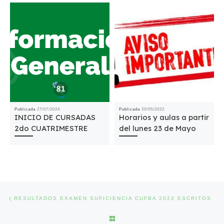
Publicada
27/07/2024
Publicada
20/05/2022
INICIO DE CURSADAS
Horarios y aulas a partir
2do CUATRIMESTRE
del lunes 23 de Mayo
Navegación de entradas
Entrada anterior
RESULTADOS EXAMEN SUFICIENCIA CUFBA 2022 ESCRITOS
VOLVER A LA LISTA DE ENTRA