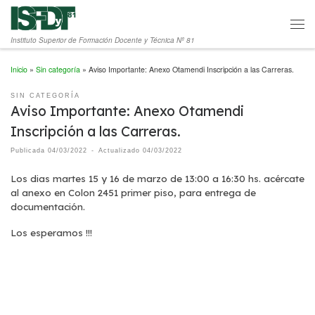
Saltar al contenido
Men
Instituto Superior de Formación Docente y Técnica Nº 81
Inicio
»
Sin categoría
»
Aviso Importante: Anexo Otamendi Inscripción a las Carreras.
SIN CATEGORÍA
Aviso Importante: Anexo Otamendi
Inscripción a las Carreras.
Publicada
04/03/2022
-
Actualizado
04/03/2022
Los dias martes 15 y 16 de marzo de 13:00 a 16:30 hs. acércate
al anexo en Colon 2451 primer piso, para entrega de
documentación.
Los esperamos !!!