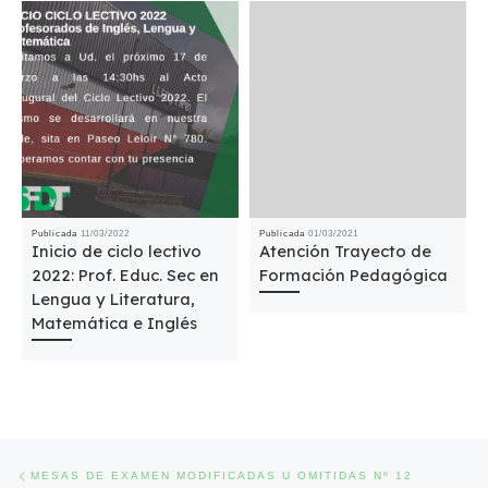
Publicada
11/03/2022
Publicada
01/03/2021
Inicio de ciclo lectivo
Atención Trayecto de
2022: Prof. Educ. Sec en
Formación Pedagógica
Lengua y Literatura,
Matemática e Inglés
Navegación de entradas
Entrada anterior
MESAS DE EXAMEN MODIFICADAS U OMITIDAS Nº 12