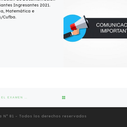
iantes Ingresantes 2021.
a, Matemática e
s/Cufba.
VOLVER A LA LISTA DE ENTRA
CUFBA 2022 – ORIENTACIONES Y MATERIAL DE LECTURA PARA EL EXAMEN DE SUFICIENCIA DEL PROF DE INGLÉS
a Nº 81
– Todos los derechos reservados