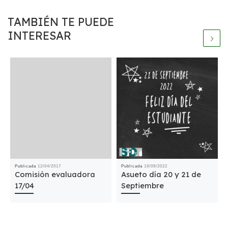
TAMBIÉN TE PUEDE
INTERESAR
Publicada
12/04/2017
Publicada
19/09/2022
Comisión evaluadora
Asueto día 20 y 21 de
17/04
Septiembre