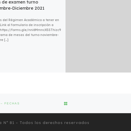
 de examen turno
mbre-Diciembre 2021
s del Régimen Académico a tener en
Link al formulario de inscripción a
: https://forms.gle/nni6MmncX5SThizc9
ama de mesas del turno noviembre-
re […]
VOLVER A LA LISTA DE ENTRA
 – FECHAS
a Nº 81
– Todos los derechos reservados