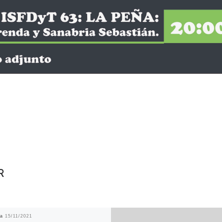
R
da
15/11/2021