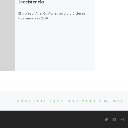
Inasistencia
El profesor Ariel Quiñones no dictará clases
hoy miércoles 2/10
Ent
DAS
FELIZ DÍA A TODO EL EQUIPO DIRECTIVO DEL ISFDYT N81