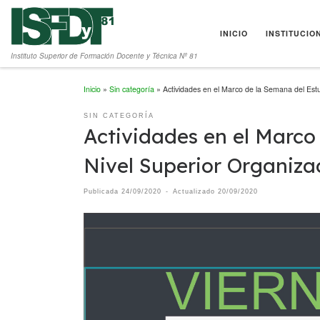
Saltar al contenido
INICIO
INSTITUCIO
Instituto Superior de Formación Docente y Técnica Nº 81
Inicio
»
Sin categoría
»
Actividades en el Marco de la Semana del Est
SIN CATEGORÍA
Actividades en el Marco
Nivel Superior Organiza
Publicada
24/09/2020
-
Actualizado
20/09/2020