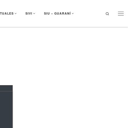
Search
RTUALES
SIVI
SIU – GUARANÍ
Men