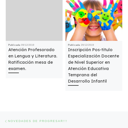
Publicada
09/12/2019
Publicada
29/12/2019
Atención Profesorado
Inscripción Pos-titulo
en Lengua y Literatura.
Especialización Docente
Ratificación mesa de
de Nivel Superior en
examen.
Atención Educativa
Temprana del
Desarrollo Infantil
Navegación de entradas
Entrada anterior
NOVEDADES DE PROGRESAR!!!