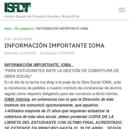
Saltar al contenido
Men
Instituto Superior de Formación Docente y Técnica Nº 81
Inicio
»
Sin categoría
»
INFORMACIÓN IMPORTANTE IOMA
SIN CATEGORÍA
INFORMACIÓN IMPORTANTE IOMA
Publicada
17/04/2020
-
Actualizado
17/04/2020
INFORMACIÓN IMPORTANTE. IOMA .
*PARA ESTUDIANTES ANTE LA GESTIÓN DE COBERTURA DE
OBRA SOCIAL*
En el día de la fecha me dirigi a la sede de la Obra Social IOMA, ante
la insistencia de pedidos a nuestro Instituto de constancias de alumno
regular como requisito obligatorio para dar comienzo a dicho trámite.
IOMA informa
, en coherencia con lo que la Dirección de éste
Instituto les comunicó oportunamente, que aquellos
1-Afiliados mayores de 21 años que requieran actualizar la
cobertura de esta obra social ,deben presentar COPIA DE LA
LIBRETA DEL ESTUDIANTE CON ÚLTIMO FINAL ACREDITADO,
SE EXTIENDE EN PRINCIPIO HASTA EL 30 DE ABRIL , SEGÚN