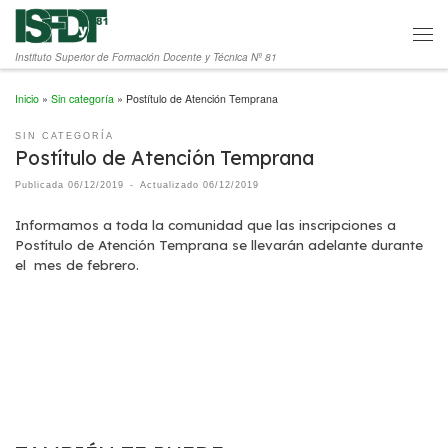
Saltar al contenido
Men
Instituto Superior de Formación Docente y Técnica Nº 81
Inicio
»
Sin categoría
»
Postítulo de Atención Temprana
SIN CATEGORÍA
Postítulo de Atención Temprana
Publicada
06/12/2019
-
Actualizado
06/12/2019
Informamos a toda la comunidad que las inscripciones a
Postítulo de Atención Temprana se llevarán adelante durante
el mes de febrero.