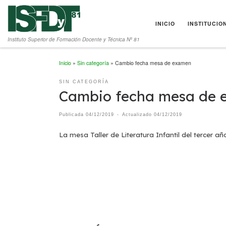
Saltar al contenido
INICIO
INSTITUCIO
Instituto Superior de Formación Docente y Técnica Nº 81
Inicio
»
Sin categoría
»
Cambio fecha mesa de examen
SIN CATEGORÍA
Cambio fecha mesa de
Publicada
04/12/2019
-
Actualizado
04/12/2019
La mesa Taller de Literatura Infantil del tercer 