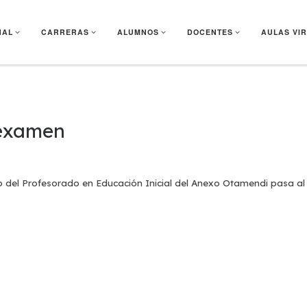
NAL
CARRERAS
ALUMNOS
DOCENTES
AULAS VI
 examen
año del Profesorado en Educación Inicial del Anexo Otamendi pasa al 