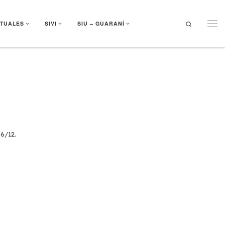
Search
RTUALES
SIVI
SIU – GUARANÍ
Men
6/12.