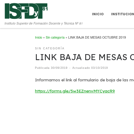
Saltar al contenido
INICIO
INSTITUCIO
Instituto Superior de Formación Docente y Técnica Nº 81
Inicio
»
Sin categoría
»
LINK BAJA DE MESAS OCTUBRE 2019
SIN CATEGORÍA
LINK BAJA DE MESAS 
Publicada
30/09/2019
-
Actualizado
03/10/2019
Informamos el link al formulario de baja de las 
https://forms.gle/5w3EZnenvMYCyacR9