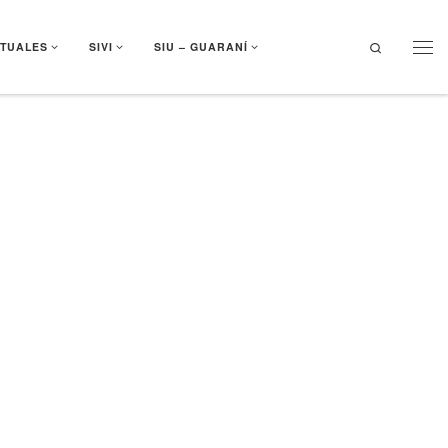
Search
RTUALES
SIVI
SIU – GUARANÍ
Men