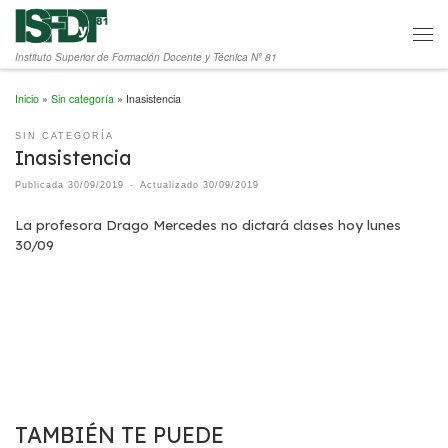
Saltar al contenido
Men
Instituto Superior de Formación Docente y Técnica Nº 81
Inicio
»
Sin categoría
»
Inasistencia
SIN CATEGORÍA
Inasistencia
Publicada
30/09/2019
-
Actualizado
30/09/2019
La profesora Drago Mercedes no dictará clases hoy lunes
30/09
TAMBIÉN TE PUEDE