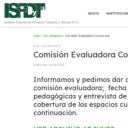
Saltar al contenido
INICIO
INSTITUCIO
Instituto Superior de Formación Docente y Técnica Nº 81
Inicio
»
Sin categoría
»
Comisión Evaluadora Concursos
SIN CATEGORÍA
Comisión Evaluadora Co
Publicada
14/05/2018
Informamos
y pedimos dar a
comisión evaluadora; fecha 
pedagógicas y entrevista de 
cobertura de los espacios cu
continuación.