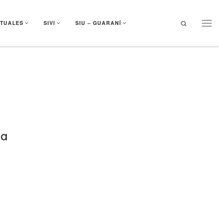
Search
RTUALES
SIVI
SIU – GUARANÍ
Men
la