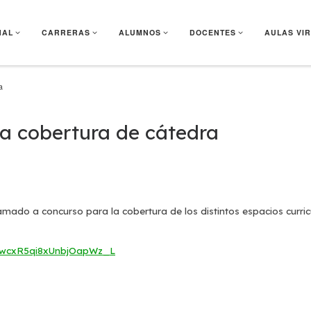
NAL
CARRERAS
ALUMNOS
DOCENTES
AULAS VI
a
a cobertura de cátedra
mado a concurso para la cobertura de los distintos espacios curric
PLEwcxR5qi8xUnbjOapWz_L