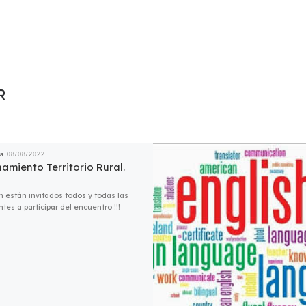
R
da
08/08/2022
amiento Territorio Rural.
n están invitados todos y todas las
tes a participar del encuentro !!!