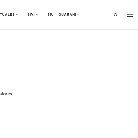
Search
RTUALES
SIVI
SIU – GUARANÍ
Men
ulares