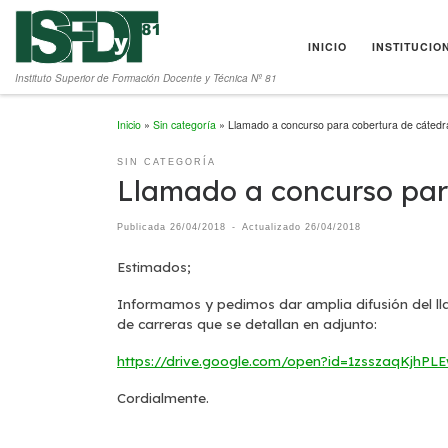
Saltar al contenido
INICIO
INSTITUCIO
Instituto Superior de Formación Docente y Técnica Nº 81
Inicio
»
Sin categoría
»
Llamado a concurso para cobertura de cátedr
SIN CATEGORÍA
Llamado a concurso par
Publicada
26/04/2018
-
Actualizado
26/04/2018
Estimados;
Informamos y pedimos dar amplia difusión del lla
de carreras que se detallan en adjunto:
https://drive.google.com/open?id=1zsszaqKjh
Cordialmente.