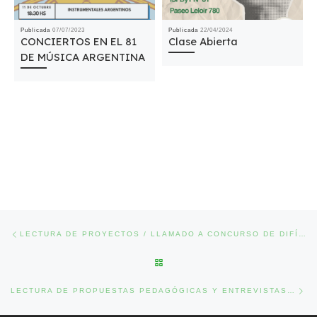
Publicada
07/07/2023
Publicada
22/04/2024
CONCIERTOS EN EL 81
Clase Abierta
DE MÚSICA ARGENTINA
Navegación de entradas
Entrada anterior
LECTURA DE PROYECTOS / LLAMADO A CONCURSO DE DIFÍCIL COBERTURA
VOLVER A LA LISTA DE ENTRA
Ent
LECTURA DE PROPUESTAS PEDAGÓGICAS Y ENTREVISTAS 01 Y 02 DE MARZO 2018