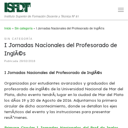
Saltar al contenido
Men
Instituto Superior de Formación Docente y Técnica Nº 81
Inicio
»
Sin categoría
»
I Jornadas Nacionales del Profesorado de InglÃ©s
SIN CATEGORÍA
I Jornadas Nacionales del Profesorado de
InglÃ©s
Publicada
29/02/2016
I Jornadas Nacionales del Profesorado de InglÃ©s
Organizadas por estudiantes avanzados y graduados del
profesorado de inglÃ©s de la Universidad Nacional de Mar del
Plata, dicho evento tendrÃ¡ lugar en la ciudad de Mar del Plata
los dÃ­as 19 y 20 de Agosto de 2016. Adjuntamos la primera
circular de dicho acontecimiento, donde se detallan los ejes
temÃ¡ticos del evento y las instrucciones para presentar
resÃºmenes.
Primera-Circular-I-Jornadas-Nacionales-del-Prof-de-Ingles-